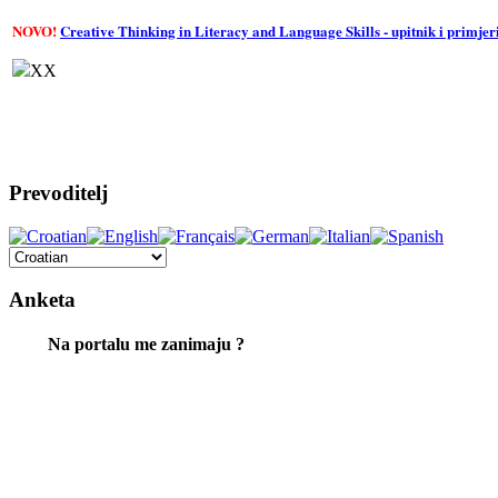
NOVO!
Creative Thinking in Literacy and Language Skills - upitnik i primje
XX
Prevoditelj
Anketa
Na portalu me zanimaju ?