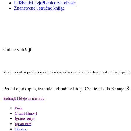
Udžbenici i vježbenice za odrasle
Znanstvene i stručne knjige
Online sadržaji
Stranica sadrži popis poveznica na mrežne stranice s tekstovima ili video isječc
Podatke prikupile, izabrale i obradile: Lidija Cvikić i Lada Kanajet Š
Sadržaji i ideje za nastavu
Priče
Crtani filmovi
Igrane serije
Igrani film
Glazba