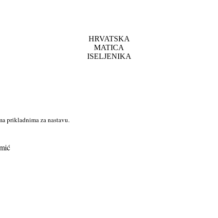
HRVATSKA
MATICA
ISELJENIKA
ima prikladnima za nastavu.
imić