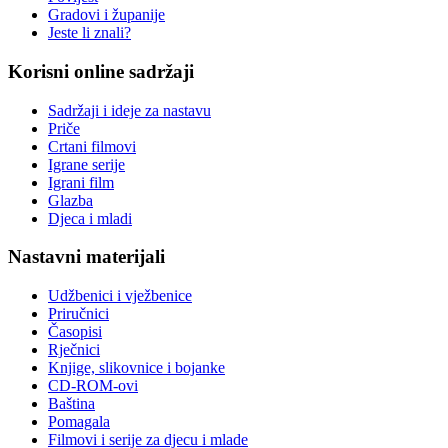
Gradovi i županije
Jeste li znali?
Korisni online sadržaji
Sadržaji i ideje za nastavu
Priče
Crtani filmovi
Igrane serije
Igrani film
Glazba
Djeca i mladi
Nastavni materijali
Udžbenici i vježbenice
Priručnici
Časopisi
Rječnici
Knjige, slikovnice i bojanke
CD-ROM-ovi
Baština
Pomagala
Filmovi i serije za djecu i mlade