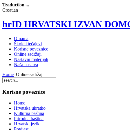
Traduction ...
Croatian
hrID HRVATSKI IZVAN DOM
O nama
Škole i tečajevi
Korisne poveznice
Online sadržaji
Nastavni materijali
Naša nastava
Home
Online sadržaji
Korisne poveznice
Home
Hrvatska ukratko
Kulturna baština
Prirodna baština
Hrvatski jezik
Povijest