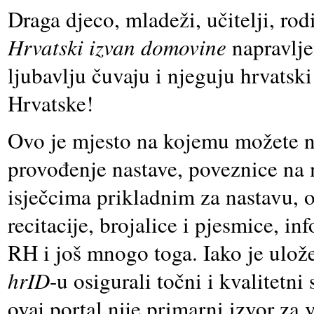
Draga djeco, mladeži, učitelji, rodi
Hrvatski izvan domovine
napravlje
ljubavlju čuvaju i njeguju hrvatsk
Hrvatske!
Ovo je mjesto na kojemu možete na
provođenje nastave, poveznice na m
isječcima prikladnim za nastavu, op
recitacije, brojalice i pjesmice, in
RH i još mnogo toga. Iako je ulože
hrID
-u osigurali točni i kvalitetn
ovaj portal nije primarni izvor za