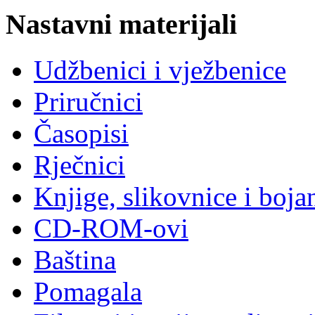
Nastavni materijali
Udžbenici i vježbenice
Priručnici
Časopisi
Rječnici
Knjige, slikovnice i boja
CD-ROM-ovi
Baština
Pomagala