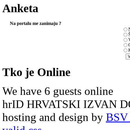
Anketa
Na portalu me zanimaju ?
N
Š
V
K
Tko je Online
We have 6 guests online
hrID HRVATSKI IZVAN D
hosting and design by
BSV 